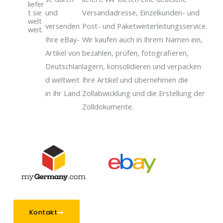
liefer
t sie
und
Versandadresse, Einzelkunden- und
welt
versenden
Post- und Paketweiterleitungsservice.
weit.
Ihre eBay-
Wir kaufen auch in Ihrem Namen ein,
Artikel von
bezahlen, prüfen, fotografieren,
Deutschlan
lagern, konsolidieren und verpacken
d weltweit
Ihre Artikel und übernehmen die
in Ihr Land.
Zollabwicklung und die Erstellung der
Zolldokumente.
Kontakt