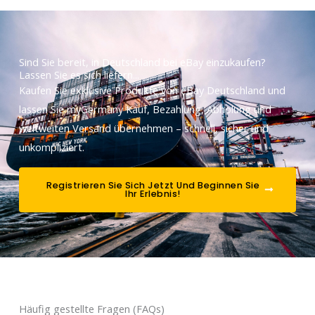
Sind Sie bereit, in Deutschland bei eBay einzukaufen?
Lassen Sie es sich liefern...
Kaufen Sie exklusive Produkte von eBay Deutschland und
lassen Sie myGermany Kauf, Bezahlung, Abholung und
weltweiten Versand übernehmen – schnell, sicher und
unkompliziert.
Registrieren Sie Sich Jetzt Und Beginnen Sie
Ihr Erlebnis!
Häufig gestellte Fragen (FAQs)