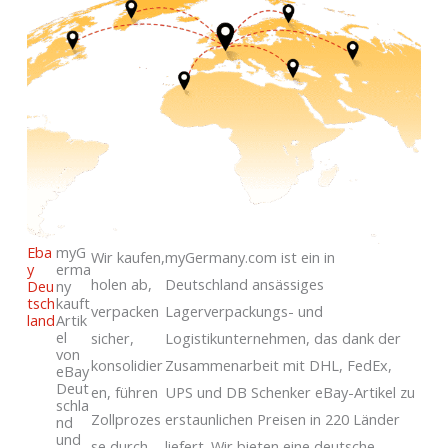
Einzuloggen Oder
Jetzt Registrieren
Eba
myG
Wir kaufen,
myGermany.com ist ein in
y
erma
holen ab,
Deutschland ansässiges
Deu
ny
tsch
kauft
verpacken
Lagerverpackungs- und
land
Artik
el
sicher,
Logistikunternehmen, das dank der
von
konsolidier
Zusammenarbeit mit DHL, FedEx,
eBay
Deut
en, führen
UPS und DB Schenker eBay-Artikel zu
schla
Zollprozes
erstaunlichen Preisen in 220 Länder
nd
und
se durch
liefert. Wir bieten eine deutsche