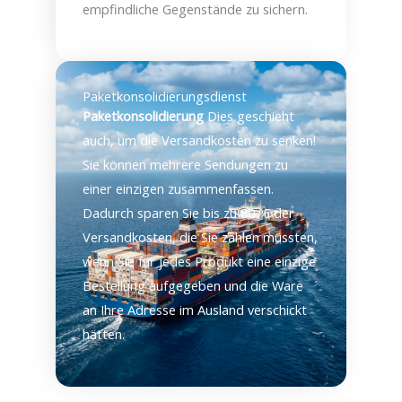
empfindliche Gegenstände zu sichern.
Paketkonsolidierungsdienst
Paketkonsolidierung
Dies geschieht
auch, um die Versandkosten zu senken!
Sie können mehrere Sendungen zu
einer einzigen zusammenfassen.
Dadurch sparen Sie bis zu 80 % der
Versandkosten, die Sie zahlen müssten,
wenn Sie für jedes Produkt eine einzige
Bestellung aufgegeben und die Ware
an Ihre Adresse im Ausland verschickt
hätten.